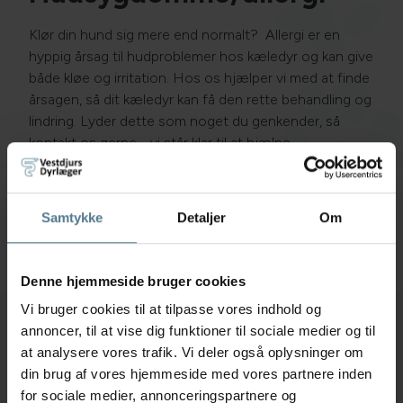
Klør din hund sig mere end normalt?
Allergi er en
hyppig årsag til hudproblemer hos kæledyr og kan give
både kløe og irritation. Hos os hjælper vi med at finde
årsagen, så dit kæledyr kan få den rette behandling og
lindring. Lyder dette som noget du genkender, så
kontakt os gerne - vi står klar til at hjælpe.
Samtykke
Detaljer
Om
Kompetencer
Denne hjemmeside bruger cookies
Vi bruger cookies til at tilpasse vores indhold og
annoncer, til at vise dig funktioner til sociale medier og til
Skæring Dyreklinik
at analysere vores trafik. Vi deler også oplysninger om
din brug af vores hjemmeside med vores partnere inden
Stavneagervej 35, 8250 Egå
for sociale medier, annonceringspartnere og