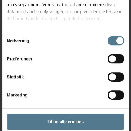
70230004
analysepartnere. Vores partnere kan kombinere disse
dyrlaegen@dine-dyr.dk
data med andre oplysninger, du har givet dem, eller som
CVR: 21669709
de har indsamlet fra din brug af deres tjenester.
Links
Samtykkevalg
Nødvendig
Cookiepolitik
Persondatapolitik
Præferencer
Åbningstider
Mandag - fredag
08.00 - 17.00
Statistik
Døgnvagt - akut tilskadekomne dyr
Ring først på
70230004
Marketing
Følg os på
Tillad alle cookies