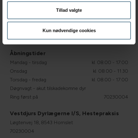
Rosenholm Dyreklinik
Tillad valgte
Løgtenvej 18, 8543 Hornslet
70230004
dyrlaegen@dine-dyr.dk
Kun nødvendige cookies
Åbningstider
Mandag - tirsdag
kl. 08.00 - 17.00
Onsdag
kl. 08.00 - 11.30
Torsdag - fredag
kl. 08.00 - 17.00
Døgnvagt - akut tilskadekomne dyr
Ring først på
70230004
Vestdjurs Dyrlægerne I/S, Hestepraksis
Løgtenvej 18, 8543 Hornslet
70230004