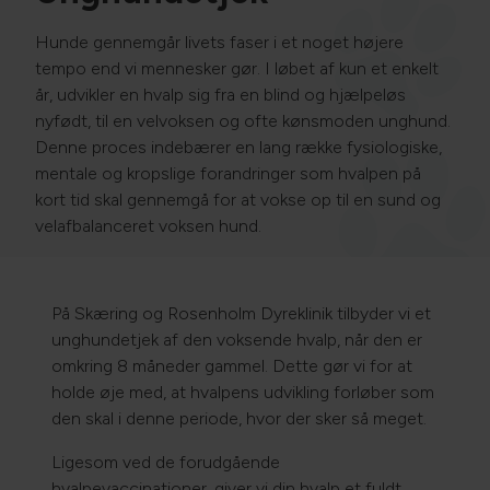
Hunde gennemgår livets faser i et noget højere
tempo end vi mennesker gør. I løbet af kun et enkelt
år, udvikler en hvalp sig fra en blind og hjælpeløs
nyfødt, til en velvoksen og ofte kønsmoden unghund.
Denne proces indebærer en lang række fysiologiske,
mentale og kropslige forandringer som hvalpen på
kort tid skal gennemgå for at vokse op til en sund og
velafbalanceret voksen hund.
På Skæring og Rosenholm Dyreklinik tilbyder vi et
unghundetjek af den voksende hvalp, når den er
omkring 8 måneder gammel. Dette gør vi for at
holde øje med, at hvalpens udvikling forløber som
den skal i denne periode, hvor der sker så meget.
Ligesom ved de forudgående
hvalpevaccinationer, giver vi din hvalp et fuldt