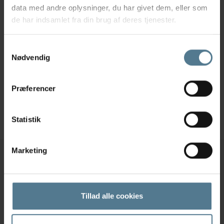
eller ønsker du at booke tid til et unghundetjek, er
data med andre oplysninger, du har givet dem, eller som
du altid velkommen til at ringe til os
de har indsamlet fra din brug af deres tjenester.
på
70230004
til Skæring og Rosenholm
Dyreklinik. Vi glæder os til et gensyn med din
Samtykkevalg
hvalp!
Nødvendig
Dyrlæge Monica Kallehauge
Præferencer
Artikler
Statistik
Marketing
Skæring Dyreklinik
Stavneagervej 35, 8250 Egå
Tillad alle cookies
70230004
dyrlaegen@dine-dyr.dk