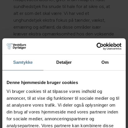
sundhedstjek fra snude til hale for at sikre os, at
alt er som det skal være. Vi har ved et
unghundetjek ekstra fokus på tænder, vækst,
ernæring og adfærd, da disse områder især
kræver ekstra opmærksomhed hos den voksende
hvalp.
Derudover er der sat tid af, til en god snak med
dig som ejer, om hvordan det går med hvalpen
Samtykke
Detaljer
Om
derhjemme. Der er mange ting at forholde sig til,
når man har en hvalp og spørgsmål om
fx kønsmodenhed, renlighed, neutralisering og
Denne hjemmeside bruger cookies
forebyggelse af lopper og flåter kan presse sig på
Vi bruger cookies til at tilpasse vores indhold og
og er vigtige at få svar på.
annoncer, til at vise dig funktioner til sociale medier og til
Som altid står vi klar med godbidder både ved
at analysere vores trafik. Vi deler også oplysninger om
skranken og i konsultationsrummene for, at gøre
din brug af vores hjemmeside med vores partnere inden
det til den bedst mulige oplevelse for din hund.
for sociale medier, annonceringspartnere og
Har du spørgsmål, som allerede nu presser sig på
analysepartnere. Vores partnere kan kombinere disse