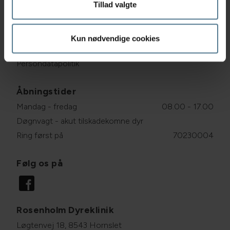
Tillad valgte
CVR: 21669709
Links
Kun nødvendige cookies
Cookiepolitik
Persondatapolitik
Åbningstider
Mandag - fredag
08.00 - 17.00
Døgnvagt - akut tilskadekomne dyr
Ring først på
70230004
Følg os på
Rosenholm Dyreklinik
Løgtenvej 18, 8543 Hornslet