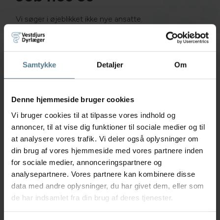
Vi søger i øjeblikket ikke nye ansatte.
Samtykke
Detaljer
Om
Skæring Dyreklinik
Denne hjemmeside bruger cookies
Stavneagervej 35, 8250 Egå
70230004
Vi bruger cookies til at tilpasse vores indhold og
annoncer, til at vise dig funktioner til sociale medier og til
dyrlaegen@dine-dyr.dk
at analysere vores trafik. Vi deler også oplysninger om
CVR: 21669709
din brug af vores hjemmeside med vores partnere inden
for sociale medier, annonceringspartnere og
Links
analysepartnere. Vores partnere kan kombinere disse
Cookiepolitik
data med andre oplysninger, du har givet dem, eller som
Persondatapolitik
de har indsamlet fra din brug af deres tjenester.