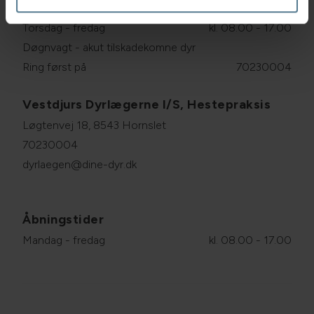
Onsdag
kl. 08.00 - 11.30
Torsdag - fredag
kl. 08.00 - 17.00
Døgnvagt - akut tilskadekomne dyr
Ring først på
70230004
Vestdjurs Dyrlægerne I/S, Hestepraksis
Løgtenvej 18, 8543 Hornslet
70230004
dyrlaegen@dine-dyr.dk
Åbningstider
Mandag - fredag
kl. 08.00 - 17.00